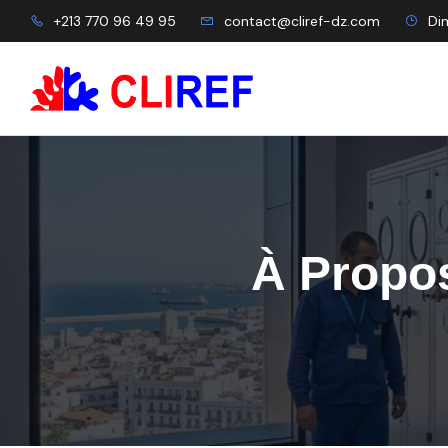
+213 770 96 49 95
contact@cliref-dz.com
Dim
À Propo